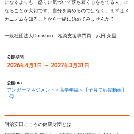
になるよりも「怒りに気づいて落ち着く心をもてる人」に
なることが大切です。自分を責めるのではなく、まずはメ
カニズムを知ることから一緒に始めてみませんか？
一般社団法人Omoshiro 相談支援専門員 武田 茉里
公開期間
2026
4
1
～ 2027
3
31
年
月
日
年
月
日
公開URL
アンガーマネジメント＜高学年編＞【子育て応援動画】
明治安田こころの健康財団とは