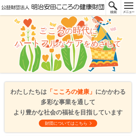
こころ
時代
の
に
ハートフル
ケア
な
をめざして
わたしたちは
「こころの健康」
にかかわる
多彩な事業を通して
より豊かな社会の福祉を目指しています
財団についてはこちら