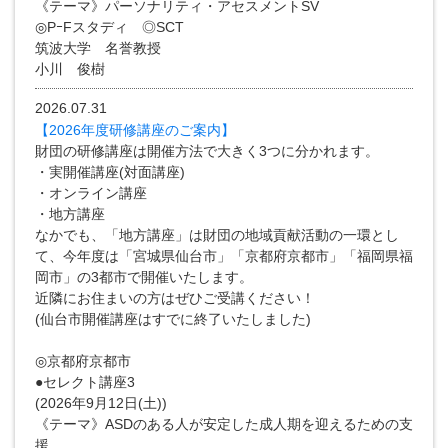
《テーマ》パーソナリティ・アセスメントSV
◎PｰFスタディ ◎SCT
筑波大学 名誉教授
小川 俊樹
2026.07.31
【2026年度研修講座のご案内】
財団の研修講座は開催方法で大きく3つに分かれます。
・実開催講座(対面講座)
・オンライン講座
・地方講座
なかでも、「地方講座」は財団の地域貢献活動の一環とし
て、今年度は「宮城県仙台市」「京都府京都市」「福岡県福
岡市」の3都市で開催いたします。
近隣にお住まいの方はぜひご受講ください！
(仙台市開催講座はすでに終了いたしました)
◎京都府京都市
●セレクト講座3
(2026年9月12日(土))
《テーマ》ASDのある人が安定した成人期を迎えるための支
援