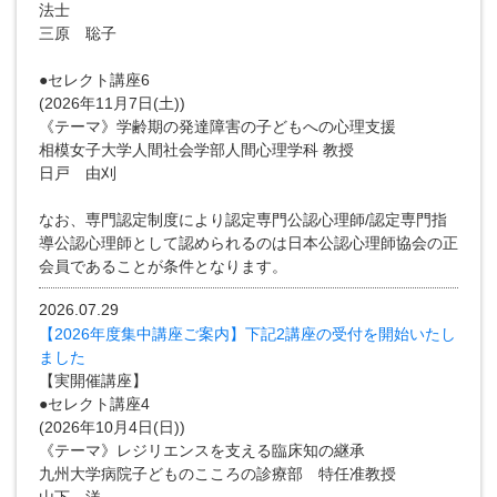
法士
三原 聡子
●セレクト講座6
(2026年11月7日(土))
《テーマ》学齢期の発達障害の子どもへの心理支援
相模女子大学人間社会学部人間心理学科 教授
日戸 由刈
なお、専門認定制度により認定専門公認心理師/認定専門指
導公認心理師として認められるのは日本公認心理師協会の正
会員であることが条件となります。
2026.07.29
【2026年度集中講座ご案内】下記2講座の受付を開始いたし
ました
【実開催講座】
●セレクト講座4
(2026年10月4日(日))
《テーマ》レジリエンスを支える臨床知の継承
九州大学病院子どものこころの診療部 特任准教授