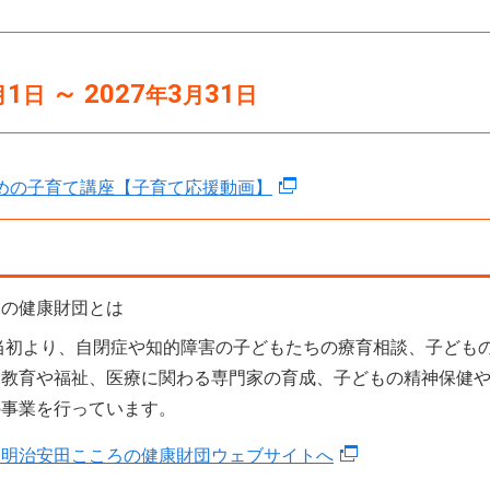
1
～ 2027
3
31
月
日
年
月
日
めの子育て講座【子育て応援動画】
ろの健康財団とは
立当初より、自閉症や知的障害の子どもたちの療育相談、子ども
、教育や福祉、医療に関わる専門家の育成、子どもの精神保健
の事業を行っています。
 明治安田こころの健康財団ウェブサイトへ