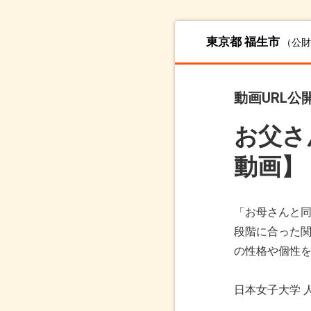
東京都 福生市
（公財
動画URL公
お父さ
動画】
「お母さんと同
段階に合った関
の性格や個性を
日本女子大学 