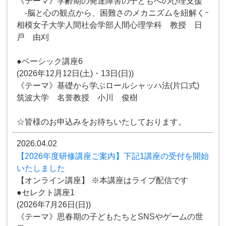
《テーマ》学齢期の発達障害の子どもへの心理支援
-脳と心の観点から、困難さのメカニズムを紐解くｰ
相模女子大学人間社会学部人間心理学科 教授 日
戸 由刈
●ベーシック講座6
(2026年12月12日(土)・13日(日))
《テーマ》基礎から学ぶロールシャッハ法(片口式)
筑波大学 名誉教授 小川 俊樹
☆皆様のお申込みをお待ちいたしております。
2026.04.02
【2026年度研修講座ご案内】下記1講座の受付を開始
いたしました
【オンライン講座】 ※本講座はライブ配信です
●セレクト講座1
(2026年7月26日(日))
《テーマ》思春期の子どもたちとSNSやゲームの世