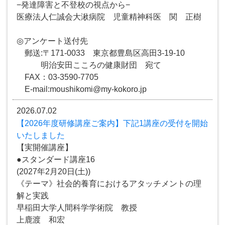
−発達障害と不登校の視点から−
医療法人仁誠会大湫病院 児童精神科医 関 正樹
◎アンケート送付先
郵送:〒171-0033 東京都豊島区高田3-19-10
明治安田こころの健康財団 宛て
FAX：03-3590-7705
E-mail:moushikomi@my-kokoro.jp
2026.07.02
【2026年度研修講座ご案内】下記1講座の受付を開始
いたしました
【実開催講座】
●スタンダード講座16
(2027年2月20日(土))
《テーマ》社会的養育におけるアタッチメントの理
解と実践
早稲田大学人間科学学術院 教授
上鹿渡 和宏