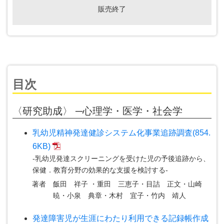
販売終了
目次
〈研究助成〉 ─心理学・医学・社会学
乳幼児精神発達健診システム化事業追跡調査(854.
6KB)
-乳幼児発達スクリーニングを受けた児の予後追跡から、
保健．教育分野の効果的な支援を検討する-
著者
飯田 祥子 ・重田 三恵子・目詰 正文・山崎
暁・小泉 典章・木村 宜子・竹内 靖人
発達障害児が生涯にわたり利用できる記録帳作成