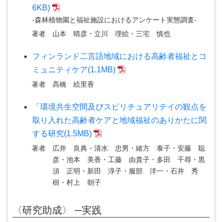
6KB)
-森林植物園と福祉施設におけるアンケート実態調査-
著者
山本 晴彦・立川 理絵・三宅 慎也
フィンランド二言語地域における高齢者福祉とコ
ミュニティケア(1.1MB)
著者
髙橋 絵里香
「環境共生空間及びスピリチュアリテイの観点を
取り入れた高齢者ケアと地域福祉のありかたに関
する研究(1.5MB)
著者
広井 良典・清水 忠男・緒方 泰子・安藤 聡
彦・池本 美香・工藤 由貴子・多田 千尋・黒
須 正明・新田 淳子・服部 洋一・石井 秀
樹・村上 朝子
〈研究助成〉 ─実践