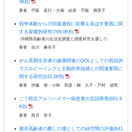
9KB)
著者
苧阪 直行・大塚 結喜・苧阪 満里子
戦争体験からの回復過程に影響を及ぼす要因に関
する探索的研究(769.0KB)
-沖縄県高齢者の生活史調査と調査研究を通して-
著者
吉川 麻衣子
がん長期生存者の健康関連のQOLとしての包括的
ウエルビーイングと主観的幸福感との関連要因に
関する研究(632.3KB)
著者
伊藤 智・小林 和彦・柳 久子・戸村 成男
ごく軽症アルツハイマー病患者の言語障害(601.9
KB)
著者
高月 容子
都市高齢者の癒しの場としての緑空間の評価(641.