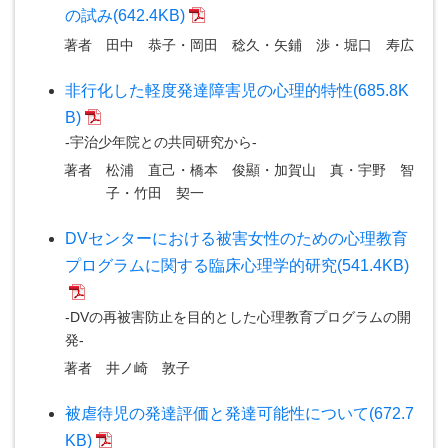
の試み(642.4KB)
著者
田中 恭子・岡田 稔久・矢鋪 渉・堀口 寿広
非行化した軽度発達障害児の心理的特性(685.8K
B)
-宇治少年院との共同研究から-
著者
松浦 直己・橋本 俊顯・加賀山 真・宇野 智
子・竹田 契一
DVセンターにおける被害女性のための心理教育
プログラムに関する臨床心理学的研究(541.4KB)
-DVの再被害防止を目的とした心理教育プログラムの開
発-
著者
井ノ崎 敦子
被虐待児の発達評価と発達可能性について(672.7
KB)