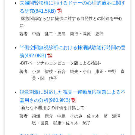
夫婦間腎移植におけるドナーの心理的適応に関す
る研究(841.5KB)
-家族関係ならびに提供に対する自発性との関連を中心
に-
著者
中西 健二・児島 康行・高原 史郎
半側空間無視診断における抹消試験遂行時間の意
義(492.0KB)
-BITパーソナルコンピュータ版による検討-
著者
小泉 智枝・石合 純夫・小山 康正・中野 直
美・関 啓子
視覚刺激に対応した視覚一運動反応課題による不
器用さの分析(960.9KB)
-新たな不器用さの評価を目指して-
著者
須鎌 康介・中島 そのみ・佐々木 努・瀧澤
聡・世良 彰康・佐々木 悠子