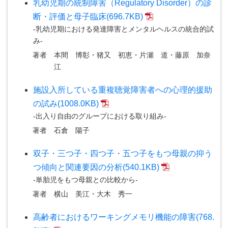
乳幼児期の統制障害（Regulatory Disorder）の診
断・評価と母子臨床(696.7KB)
-乳幼児期における発達障害とメンタルヘルスの統合的試
み-
著者
本間 博彰・猪又 初恵・片瀬 道・藤原 加奈
江
施設入所している重複聴覚障害者への心理的援助
の試み(1008.0KB)
-出入り自由のグループにおける取り組み-
著者
石倉 陽子
双子・三つ子・四つ子・五つ子をもつ母親の抑う
つ傾向と関連要因の分析(540.1KB)
-単胎児をもつ母親との比較から-
著者
横山 美江・大木 秀一
高齢者におけるワーキングメモリ機能の障害(768.