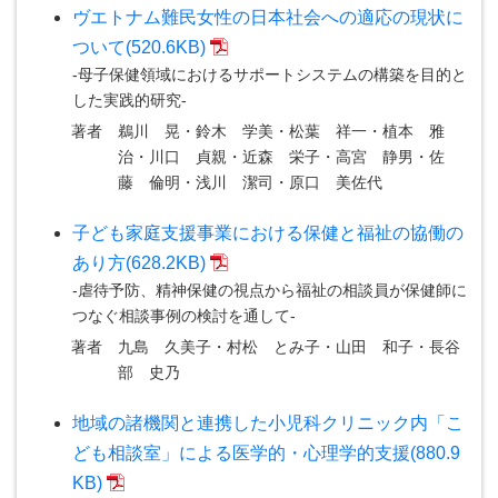
ヴエトナム難民女性の日本社会への適応の現状に
ついて(520.6KB)
-母子保健領域におけるサポートシステムの構築を目的と
した実践的研究-
著者
鵜川 晃・鈴木 学美・松葉 祥一・植本 雅
治・川口 貞親・近森 栄子・高宮 静男・佐
藤 倫明・浅川 潔司・原口 美佐代
子ども家庭支援事業における保健と福祉の協働の
あり方(628.2KB)
-虐待予防、精神保健の視点から福祉の相談員が保健師に
つなぐ相談事例の検討を通して-
著者
九島 久美子・村松 とみ子・山田 和子・長谷
部 史乃
地域の諸機関と連携した小児科クリニック内「こ
ども相談室」による医学的・心理学的支援(880.9
KB)