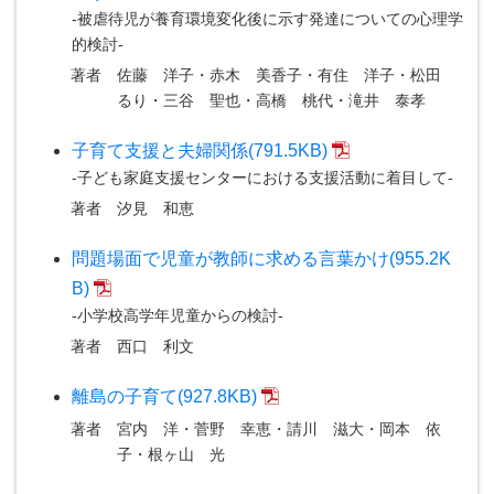
-被虐待児が養育環境変化後に示す発達についての心理学
的検討-
著者
佐藤 洋子・赤木 美香子・有住 洋子・松田
るり・三谷 聖也・高橋 桃代・滝井 泰孝
子育て支援と夫婦関係(791.5KB)
-子ども家庭支援センターにおける支援活動に着目して-
著者
汐見 和恵
問題場面で児童が教師に求める言葉かけ(955.2K
B)
-小学校高学年児童からの検討-
著者
西口 利文
離島の子育て(927.8KB)
著者
宮内 洋・菅野 幸恵・請川 滋大・岡本 依
子・根ヶ山 光