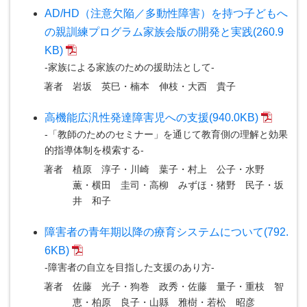
AD/HD（注意欠陥／多動性障害）を持つ子どもへ
の親訓練プログラム家族会版の開発と実践(260.9
KB)
-家族による家族のための援助法として-
著者
岩坂 英巳・楠本 伸枝・大西 貴子
高機能広汎性発達障害児への支援(940.0KB)
-「教師のためのセミナー」を通じて教育側の理解と効果
的指導体制を模索する-
著者
植原 淳子・川崎 葉子・村上 公子・水野
薫・横田 圭司・高柳 みずほ・猪野 民子・坂
井 和子
障害者の青年期以降の療育システムについて(792.
6KB)
-障害者の自立を目指した支援のあり方-
著者
佐藤 光子・狗巻 政秀・佐藤 量子・重枝 智
恵・柏原 良子・山縣 雅樹・若松 昭彦