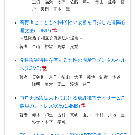
正樹・福榮 太郎・佐藤 篤司・堂山 亞希・宮
戸 美樹・青木 豊
養育者とこどもの関係性の改善を目指した遠隔心
理支援(1.3MB)
－遠隔親子相互交流療法の適用－
著者
金山 裕望・高階 光梨
発達障害特性を有する女性の周産期メンタルヘル
ス(1.2MB)
著者
長谷川 京子・篠山 大明・菊地 範彦・本道
隆明・板倉 憲二・渡邊 智子
コロナ感染拡大下における放課後等デイサービス
職員のストレス状況(1.4MB)
著者
赤木 和重・古村 真帆・瀬川 千裕・川地 亜
弥子・木下 孝司