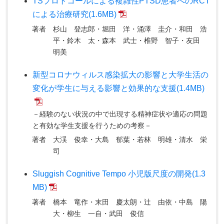
TSプロトコールによる複雑性PTSD患者へのRCT
による治療研究(1.6MB)
著者
杉山 登志郎・堀田 洋・涌澤 圭介・和田 浩
平・鈴木 太・森本 武士・椎野 智子・友田
明美
新型コロナウィルス感染拡大の影響と大学生活の
変化が学生に与える影響と効果的な支援(1.4MB)
－経験のない状況の中で出現する精神症状や適応の問題
と有効な学生支援を行うための考察－
著者
大渓 俊幸・大島 郁葉・若林 明雄・清水 栄
司
Sluggish Cognitive Tempo 小児版尺度の開発(1.3
MB)
著者
橋本 竜作・末田 慶太朗・辻 由依・中島 陽
大・柳生 一自・武田 俊信