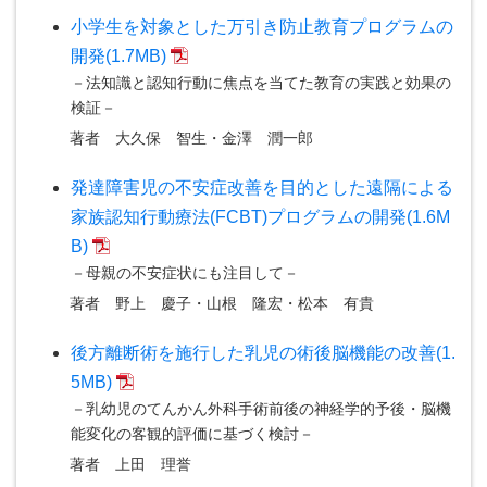
小学生を対象とした万引き防止教育プログラムの
開発(1.7MB)
－法知識と認知行動に焦点を当てた教育の実践と効果の
検証－
著者
大久保 智生・金澤 潤一郎
発達障害児の不安症改善を目的とした遠隔による
家族認知行動療法(FCBT)プログラムの開発(1.6M
B)
－母親の不安症状にも注目して－
著者
野上 慶子・山根 隆宏・松本 有貴
後方離断術を施行した乳児の術後脳機能の改善(1.
5MB)
－乳幼児のてんかん外科手術前後の神経学的予後・脳機
能変化の客観的評価に基づく検討－
著者
上田 理誉