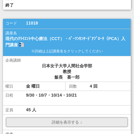
ダウンロード
ダウンロード
終了
講座選択
11018
現代のｸﾗｲｴﾝﾄ中心療法（CCT）・ﾊﾟｰｿﾝｾﾝﾀｰﾄﾞｱﾌﾟﾛｰﾁ（PCA）入
門講座
日本女子大学人間社会学部
教授
飯長 喜一郎
金
4
9/30・10/7・10/14・10/21
45