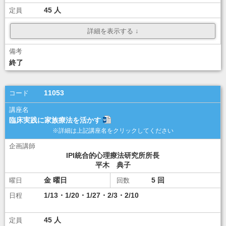
45
¥ 12,000
ダウンロード
ダウンロード
終了
講座選択
11053
臨床実践に家族療法を活かす
IPI統合的心理療法研究所所長
平木 典子
金
5
1/13・1/20・1/27・2/3・2/10
45