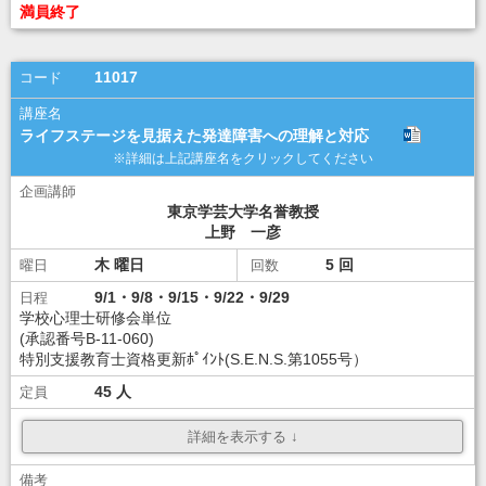
ダウンロード
ダウンロード
満員終了
講座選択
11017
ライフステージを見据えた発達障害への理解と対応
東京学芸大学名誉教授
上野 一彦
木
5
9/1・9/8・9/15・9/22・9/29
学校心理士研修会単位
(承認番号B-11-060)
特別支援教育士資格更新ﾎﾟｲﾝﾄ(S.E.N.S.第1055号）
45
\10,000