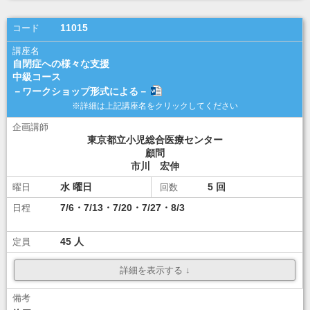
講座選択
11015
自閉症への様々な支援
中級コース
－ワークショップ形式による－
東京都立小児総合医療センター
顧問
市川 宏伸
水
5
7/6・7/13・7/20・7/27・8/3
45
\10,000