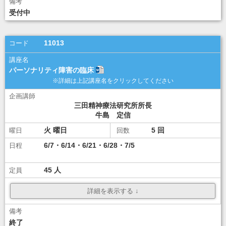
\12,000
受付中
ダウンロード
ダウンロード
講座選択
11013
パーソナリティ障害の臨床
三田精神療法研究所所長
牛島 定信
火
5
6/7・6/14・6/21・6/28・7/5
45
\10,000
ダウンロード
ダウンロード
終了